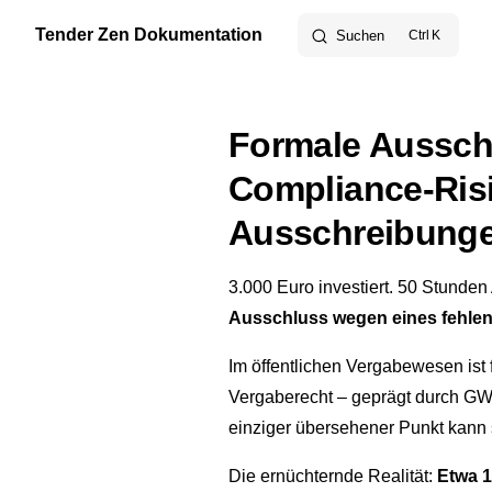
Tender Zen Dokumentation
Suchen
K
Skip to content
Formale Aussch
Compliance-Risi
Ausschreibung
3.000 Euro investiert. 50 Stunde
Ausschluss wegen eines fehle
Im öffentlichen Vergabewesen ist 
Vergaberecht – geprägt durch GWB
einziger übersehener Punkt kann s
Die ernüchternde Realität:
Etwa 1